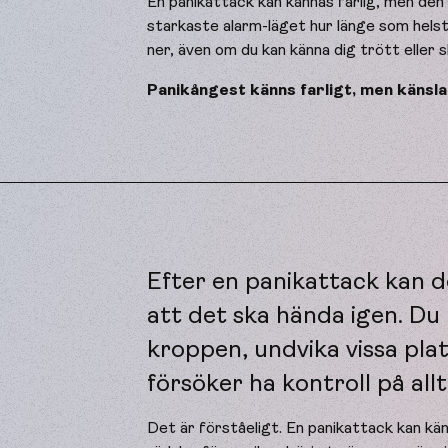
En panikattack kan kännas farlig, men den ä
starkaste alarm-läget hur länge som helst
ner, även om du kan känna dig trött eller 
Panikångest känns farligt, men känsla
Efter en panikattack kan de
att det ska hända igen. Du 
kroppen, undvika vissa plats
försöker ha kontroll på allt
Det är förståeligt. En panikattack kan kä