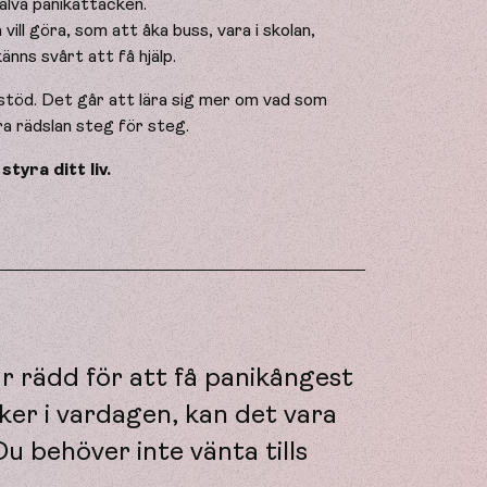
jälva panikattacken.
ill göra, som att åka buss, vara i skolan,
änns svårt att få hjälp.
å stöd. Det går att lära sig mer om vad som
ra rädslan steg för steg.
tyra ditt liv.
r rädd för att få panikångest
aker i vardagen, kan det vara
u behöver inte vänta tills