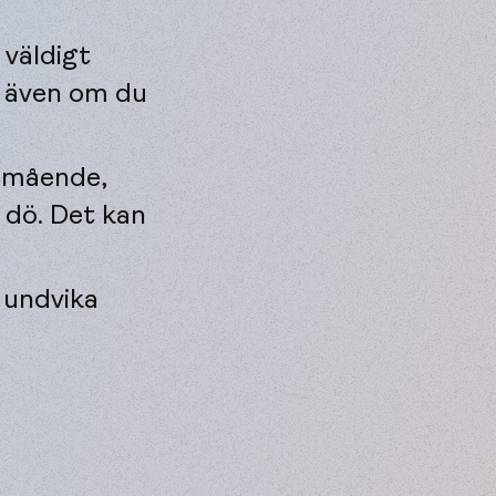
väldigt
, även om du
lamående,
 dö. Det kan
 undvika