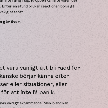
r inte farlig i sig. Kroppen kan inte vara i det
. Efter en stund brukar reaktionen börja gå
skakig efteråt.
n går över.
t vara vanligt att bli rädd för
kanske börjar känna efter i
er eller situationer, eller
 för att inte få panik.
nnas väldigt skrämmande. Men ibland kan