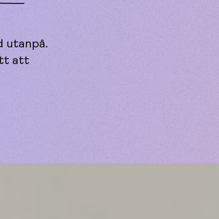
d utanpå.
tt att