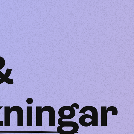
&
ningar