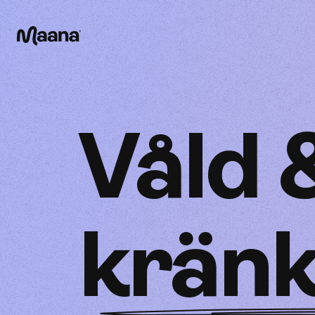
Maana
Våld 
kränk