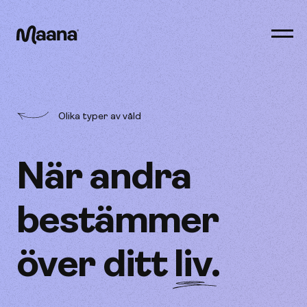
Öppn
men
Maana
Olika typer av våld
När andra
bestämmer
över ditt
liv
.