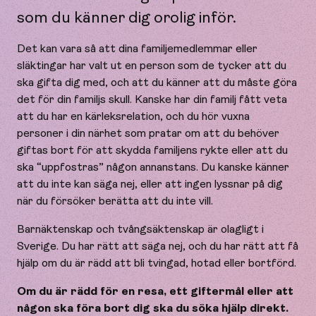
som du känner dig orolig inför.
Det kan vara så att dina familjemedlemmar eller
släktingar har valt ut en person som de tycker att du
ska gifta dig med, och att du känner att du måste göra
det för din familjs skull. Kanske har din familj fått veta
att du har en kärleksrelation, och du hör vuxna
personer i din närhet som pratar om att du behöver
giftas bort för att skydda familjens rykte eller att du
ska “uppfostras” någon annanstans. Du kanske känner
att du inte kan säga nej, eller att ingen lyssnar på dig
när du försöker berätta att du inte vill.
Barnäktenskap och tvångsäktenskap är olagligt i
Sverige. Du har rätt att säga nej, och du har rätt att få
hjälp om du är rädd att bli tvingad, hotad eller bortförd.
Om du är rädd för en resa, ett giftermål eller att
någon ska föra bort dig ska du söka hjälp direkt.